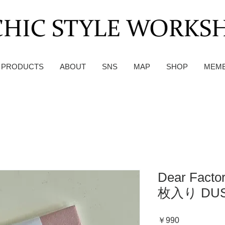
PRODUCTS
ABOUT
SNS
MAP
SHOP
MEM
Dear Fa
枚入り DUS
価
￥990