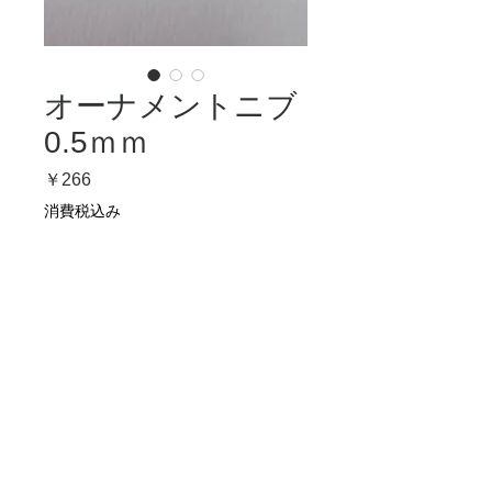
オーナメントニブ
0.5ｍｍ
価
￥266
格
消費税込み
在庫なし
丸いエッジでモノラインの線が書け
ます。
© 2021 by CHIC STYLE WORKSHOP
contact＠chicstyleworkshop.com