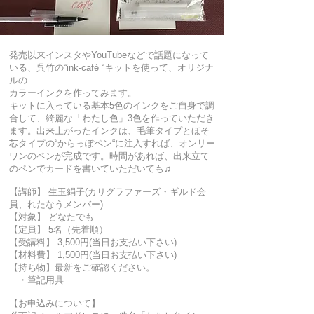
発売以来インスタやYouTubeなどで話題になって
いる、呉竹の“ink-café “キットを使って、オリジナ
ルの
カラーインクを作ってみます。
キットに入っている基本5色のインクをご自身で調
合して、綺麗な「わたし色」3色を作っていただき
ます。出来上がったインクは、毛筆タイプとほそ
芯タイプの“からっぽペン“に注入すれば、オンリー
ワンのペンが完成です。時間があれば、出来立て
のペンでカードを書いていただいても♫
【講師】 生玉絹子(カリグラファーズ・ギルド会
員、れたなうメンバー)
【対象】 どなたでも
【定員】 5名（先着順）
【受講料】 3,500円(当日お支払い下さい)
【材料費】 1,500円(当日お支払い下さい)
【持ち物】最新をご確認ください。
・筆記用具
【お申込みについて】