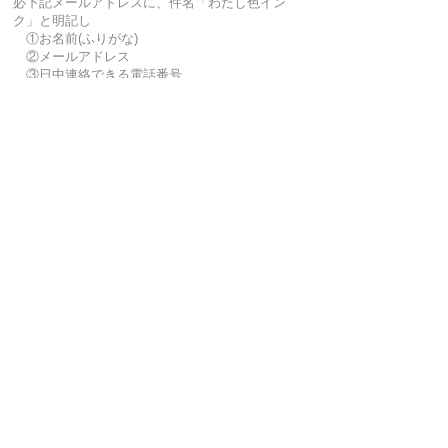
必下記メールアドレスに、件名「わたし色イン
ク」と明記し
①お名前(ふりがな)
②メールアドレス
③日中連絡できる電話番号
以上3点をお送り下さい。折り返しご連絡いたしま
す。
送付先アドレス
kinusan831*gmail.com
(*を@に変えてお送り下さい)
© 2021 by CHIC STYLE WORKSHOP