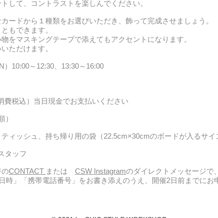
ントして、コントラストを楽しんでください。
なカードから１種類をお選びいただき、飾って完成させましょう。
こともできます。
小物をマスキングテープで添えてもアクセントになります。
いいただけます。
）10:00～12:30、13
:30～16:00
費、消費税込）当日現金でお支払いください
順）
ィッシュ、持ち帰り用の袋（22.5cm×30cmのボードが入るサイ
op スタッフ
ジの
CONTACT
または
CSW Instagram
のダイレクトメッセージで
日時」「携帯電話番号」をお書き添えのうえ、開催2日前までにお